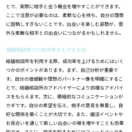
長期的な視野でのパートナー探し
とで、実際に相手と会う機会を増やすことができます。
他の出会い方との違い
ここで注意が必要なのは、柔軟な心を持ち、自分の理想
に固執しすぎないことです。出会いを楽しむ姿勢が、意
利用者の声から見る効果
外な素敵な相手との出会いにつながるかもしれません。
結婚相談所のアドバイザーが提供する安心サポ
ート
結婚相談所での成功率を上げる方法
専門的なカウンセリングの役割
結婚相談所を利用する際、成功率を上げるためにはいく
不安を解消するための対応策
つかのポイントがあります。まず、自己分析が重要で
パートナー探しのプロが提供する価値
す。自分の価値観や理想のパートナー像を明確にするこ
個別相談の流れと利点
とで、結婚相談所のアドバイザーにより的確なアドバイ
アドバイザーへの相談事例
スをもらえます。次に、積極的なコミュニケーションが
サポートによる安心感の実例
カギです。自分の希望を伝え、相手の意見を尊重し、良
結婚相談所を活用した30代の成功事例とは
好な関係を築くことが大切です。また、婚活イベントや
お見合いを通じて新しい出会いの場を増やすことも効果
実際に成婚したカップルの声
的です。さらに、相手を知るためにはフィードバックを