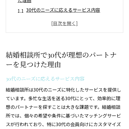
た理由
30代のニーズに応えるサービス内容
理想の相手を見つけるための具体的ステッ
プ
結婚相談所での成功率を上げる方法
専門アドバイザーのサポートが鍵
結婚相談所で30代が理想のパートナ
30代が求める理想とは何か
ーを見つけた理由
結婚相談所利用者の成功体験
忙しい30代に結婚相談所が選ばれる秘密
30代のニーズに応えるサービス内容
効率的な出会いを提供する仕組み
結婚相談所は30代のニーズに特化したサービスを提供し
時間を有効活用できる理由
ています。多忙な生活を送る30代にとって、効率的に理
データベースを活用したマッチングの強み
想のパートナーを探すことは大きな課題です。結婚相談
所では、個々の希望や条件に基づいたマッチングサービ
忙しい日常でも安心なサポート体制
スが行われており、特に30代の会員向けにカスタマイズ
30代が抱える忙しさへの理解