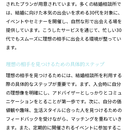
されたプランが用意されています。多くの結婚相談所で
信頼性の高いプロセス
は、結婚に向けた本気の出会いを求める30代を対象に、
結婚相談所で効率よく出会うためのポイント
イベントやセミナーを開催し、自然な形で出会える場を
プロフィールの活用方法
提供しています。こうしたサービスを通じて、忙しい30
初対面での印象を良くするコツ
代でもスムーズに理想の相手に出会える環境が整ってい
相性診断を活用するメリット
ます。
相談所のイベント参加の意義
理想の相手を見つけるための具体的ステップ
アドバイザーとの連携の重要性
理想の相手を見つけるためには、結婚相談所を利用する
効率的なコミュニケーション法
際の具体的なステップが重要です。まず、入会時に自分
30代が結婚相談所を利用することで得られるメ
の理想像を明確にし、アドバイザーとしっかりとコミュ
リット
ニケーションをとることが第一歩です。次に、自分の価
パーソナライズされたサポート
値観や趣味、生活スタイルに合った人を見つけるための
安心できる出会いの場
フィードバックを受けながら、マッチングを重ねていき
高い成婚率の理由
ます。また、定期的に開催されるイベントに参加するこ