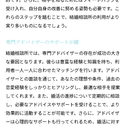
短期間での成婚の秘訣
受け入れ、自分自身の改善に努める姿勢も必要です。こ
成功者に共通するポイント
れらのステップを踏むことで、結婚相談所の利用がより
トラブルを乗り越えた体験談
実り多いものになるでしょう。
利用者からの感謝の声
成功事例から学ぶ事
専門アドバイザーのサポートが鍵
結婚相談所での新しい出会いがもたらす未来
結婚相談所では、専門アドバイザーの存在が成功の大き
新たな人生のスタートを切る
な要因となります。彼らは豊富な経験と知識を持ち、利
家族を築くための第一歩
用者一人一人に合わせたマッチングを行います。アドバ
イザーとの面談を通じて、あなたの理想や条件、過去の
未来の可能性を広げる出会い
恋愛経験をしっかりとヒアリングし、最適な相手を提案
結婚による生活の変化
してくれます。また、婚活の進捗について定期的に相談
パートナーと共に創る未来
し、必要なアドバイスやサポートを受けることで、より
新しい出会いがもたらす幸福
効果的に活動することが可能です。さらに、アドバイザ
30代に最適な結婚相談所の選び方
ーは心理的なサポートも行ってくれるため、婚活に対す
選ぶ際に重視すべきポイント