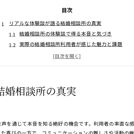
目次
リアルな体験談が語る結婚相談所の真実
結婚相談所の体験談で得る本音と気づき
実際の結婚相談所利用者が感じた魅力と課題
体験談でわかる結婚相談所選びのコツ
結婚相談所の体験談が示すリアルな一歩
利用者が語る結婚相談所の誤解と現実
体験談を通じて結婚相談所を理解する
結婚相談所の真実
結婚相談所利用者の成功と失敗の分岐点
体験談に学ぶ結婚相談所での成功例分析
き
結婚相談所の失敗体験から見える注意点
な声を通じて本音を知る絶好の機会です。利用者の率直な
成功者が語る結婚相談所活用の秘訣とは
えた喜びの一方で、コミュニケーションの難しさや活動の