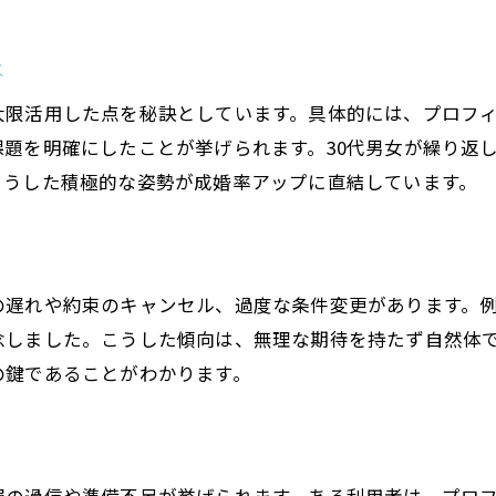
体験談を通じた結婚相談所選びの極意
結婚相談所の体験談が選び方を左右する理由
は
実際の体験談から学ぶ結婚相談所選びのコツ
大限活用した点を秘訣としています。具体的には、プロフ
体験談が教える後悔しない結婚相談所の探し方
題を明確にしたことが挙げられます。30代男女が繰り返
結婚相談所選びは体験談の比較がポイント
こうした積極的な姿勢が成婚率アップに直結しています。
経験者の結婚相談所体験談で見る選択ポイント
結婚相談所体験談を活用した理想の選び方
の遅れや約束のキャンセル、過度な条件変更があります。
念しました。こうした傾向は、無理な期待を持たず自然体
の鍵であることがわかります。