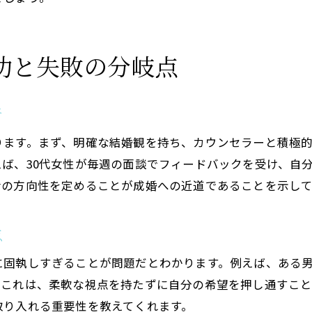
結婚相談所体験者が直面した葛藤とは
体験談に見る結婚相談所での成長エピソード
功と失敗の分岐点
結婚相談所で自分と向き合った体験談
心の葛藤を乗り越えた結婚相談所の実例
析
結婚相談所の体験談が支える前向きな婚活
婚活の疑問は体験談がヒントになる理由
ります。まず、明確な結婚観を持ち、カウンセラーと積極
ば、30代女性が毎週の面談でフィードバックを受け、自
結婚相談所の体験談が疑問を解消する仕組み
活の方向性を定めることが成婚への近道であることを示して
体験談に学ぶ結婚相談所での疑問の解決法
婚活中の不安を結婚相談所体験談で和らげる
点
結婚相談所利用者の生の声がヒントになる理由
に固執しすぎることが問題だとわかります。例えば、ある
体験談が結婚相談所選びの不安をサポート
。これは、柔軟な視点を持たずに自分の希望を押し通すこ
結婚相談所のリアル体験談が疑問に答える
取り入れる重要性を教えてくれます。