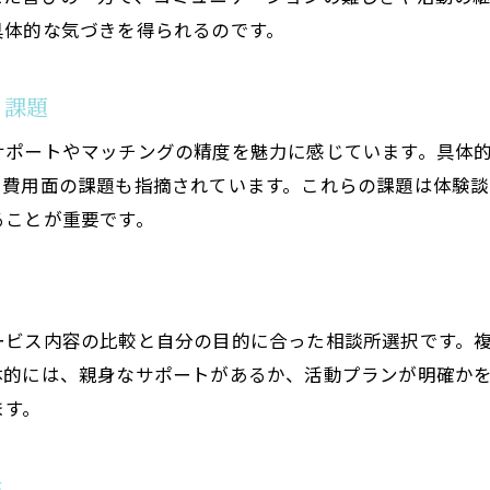
結婚相談所でありがちな失敗談の傾向
具体的な気づきを得られるのです。
体験談が明かす結婚相談所の落とし穴
結婚相談所利用者の分かれ道を体験談で知る
と課題
体験談から学ぶ婚活で避けたいNG行動
サポートやマッチングの精度を魅力に感じています。具体
結婚相談所の体験談で判明したNG行動集
や費用面の課題も指摘されています。これらの課題は体験
婚活成功者が避けた結婚相談所の失敗例
ることが重要です。
体験談で見る結婚相談所での注意点
結婚相談所利用時に気をつけたい行動例
失敗体験に学ぶ結婚相談所でのNGポイント
ービス内容の比較と自分の目的に合った相談所選択です。
結婚相談所のリアルなNG行動を体験談で紹介
体的には、親身なサポートがあるか、活動プランが明確か
お見合いで感じた結婚相談所ならではの工夫
ます。
体験談に見る結婚相談所のお見合い工夫例
結婚相談所のお見合いで得た気づきと対策
歩