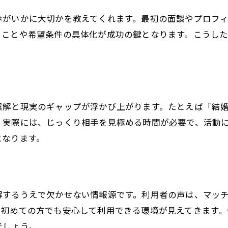
お見合い体験談で分かる結婚相談所の強み
歩がいかに大切かを教えてくれます。最初の面談やプロフ
結婚相談所でのお見合いが安心な理由とは
ることや希望条件の具体化が成功の鍵となります。こうし
実際の結婚相談所お見合い体験から学ぶ工夫
結婚相談所のお見合い成功体験とアドバイス
交際時のマナーを体験談で深掘りする
結婚相談所の体験談で学ぶ交際マナーとは
誤解と現実のギャップが浮かび上がります。たとえば「結
体験談に見る結婚相談所でのマナー違反例
。実際には、じっくり相手を見極める時間が必要で、活動
結婚相談所交際時の心得を体験談から知る
になります。
体験談が教える結婚相談所での礼儀作法
結婚相談所利用者の交際エピソード紹介
交際マナーのポイントを結婚相談所体験談で解説
解するうえで欠かせない情報源です。利用者の声は、マッ
結婚相談所の体験者が明かす心の葛藤と成長
、初めての方でも安心して利用できる環境が見えてきます
体験談で知る結婚相談所での心の変化
でしょう。