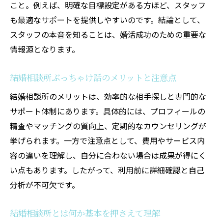
ツ
こと。例えば、明確な目標設定がある方ほど、スタッフ
結婚相談所に入るべきか考えるポイント解
も最適なサポートを提供しやすいのです。結論として、
説
スタッフの本音を知ることは、婚活成功のための重要な
情報源となります。
結婚相談所で頭おかしい人と感じたときの
対策
結婚相談所ぶっちゃけ話のメリットと注意点
結婚相談所スタッフの対応力を見極める方
結婚相談所のメリットは、効率的な相手探しと専門的な
法
サポート体制にあります。具体的には、プロフィールの
結婚相談所ろくな女がいないと言われる理
精査やマッチングの質向上、定期的なカウンセリングが
由
挙げられます。一方で注意点として、費用やサービス内
結婚相談所の比較で本当に重視したい点
容の違いを理解し、自分に合わない場合は成果が得にく
結婚相談所のデメリットもしっかり解説
い点もあります。したがって、利用前に詳細確認と自己
結婚相談所デメリットを正直に解説します
分析が不可欠です。
結婚相談所で不安を感じる理由と対処法
結婚相談所のデメリットと費用面の落とし
結婚相談所とは何か基本を押さえて理解