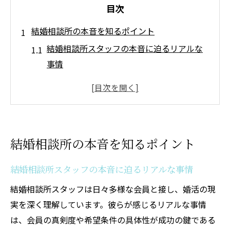
目次
結婚相談所の本音を知るポイント
結婚相談所スタッフの本音に迫るリアルな
事情
結婚相談所ぶっちゃけ話のメリットと注意
点
結婚相談所とは何か基本を押さえて理解
結婚相談所に入るべきか悩むときの判断軸
結婚相談所の本音を知るポイント
結婚相談所利用者の本音とデメリットの実
態
結婚相談所スタッフの本音に迫るリアルな事情
結婚相談所の印象を変える本当の魅力とは
結婚相談所スタッフは日々多様な会員と接し、婚活の現
自分に合う結婚相談所の見極め方
実を深く理解しています。彼らが感じるリアルな事情
結婚相談所のメリットを生かす選び方のコ
は、会員の真剣度や希望条件の具体性が成功の鍵である