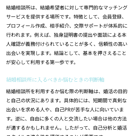
穴
結婚相談所は、結婚希望者に対して専門的なマッチング
結婚相談所で頭おかしいと感じる場面とは
サービスを提供する場所です。特徴として、会員登録、
結婚相談所のぶっちゃけ話でよくある悩み
プロフィール作成、相手紹介、交際サポートが体系的に
行われます。例えば、独身証明書の提出や面談による本
結婚相談所利用時のギャップに注意しよう
人確認が義務付けられていることが多く、信頼性の高い
結婚相談所利用が向いている人とは
出会いを実現します。結論として、基本を押さえること
結婚相談所がおすすめな人の特徴を分析
が安心して利用する第一歩です。
結婚相談所で効率的に婚活したい人必見
結婚相談所で理想の相手を探すポイント
結婚相談所に入るべきか悩むときの判断軸
結婚相談所をおすすめしない人の特徴とは
結婚相談所を利用するか悩む際の判断軸は、婚活の目的
結婚相談所で慎重な婚活ができる理由
と自己の状況にあります。具体的には、短期間で真剣な
結婚相談所に向いている性格と希望条件
出会いを求める人や、自己PRが苦手な人に向いていま
理想の婚活を叶えるサポート体制の特徴
す。逆に、自由に多くの人と交流したい場合は他の方法
が適するかもしれません。したがって、自己分析と婚活
結婚相談所スタッフの本音とサポート力の