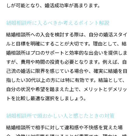
結婚相談所で安心して活動するための準備
しが可能となり、婚活成功率が高まります。
結婚相談所利用時の禁止事項や交際ルール
結婚相談所でキスは禁止か気になる疑問
結婚相談所に入るべきか考えるポイント解説
結婚相談所で年収はいくら必要か考える
結婚相談所への入会を検討する際は、自分の婚活スタイ
結婚相談所で一番モテる年齢層とは何か
ルと目標を明確にすることが大切です。理由として、結
結婚相談所で理想の婚活を叶える心構え
婚相談所はプロのサポートと効率的な出会いを提供しま
すが、費用や時間の投資も必要となります。例えば、自
己流の婚活に限界を感じている場合や、確実に結婚を目
指したい30代以上の方には特に有効です。結論として、
自分の状況や希望を踏まえた上で、メリットとデメリッ
トを比較し最適な選択をしましょう。
結婚相談所で頭おかしい人と感じたときの対策
結婚相談所で相手に対して違和感や不快感を覚えた場