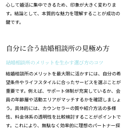
点
心して婚活に集中できるため、印象が大きく変わりま
結婚相談所で感じたギャップや意外な本音
す。結論として、本質的な魅力を理解することが成功の
鍵です。
結婚相談所での交際期間や成婚までの流れ
結婚相談所体験談に学ぶ成功と失敗の分岐
点
自分に合う結婚相談所の見極め方
迷ったときに考えたい結婚相談所の選び方
結婚相談所を選ぶ際の比較ポイント解説
結婚相談所のメリットを生かす選び方のコツ
結婚相談所入るべきか迷うときの考え方
結婚相談所のメリットを最大限に活かすには、自分の希
結婚相談所メリット・デメリットを整理
望条件やライフスタイルに合ったサービスを選ぶことが
結婚相談所口コミや評判の見極め方のコツ
重要です。例えば、サポート体制が充実しているか、会
員の年齢層や活動エリアがマッチするかを確認しましょ
結婚相談所スタッフ本音を知るチェック法
う。具体的には、カウンセラーの質や紹介方法の多様
結婚相談所で後悔しない選択をするために
性、料金体系の透明性を比較検討することがポイントで
結婚相談所で安心して婚活を始めるコツ
す。これにより、無駄なく効率的に理想のパートナー探