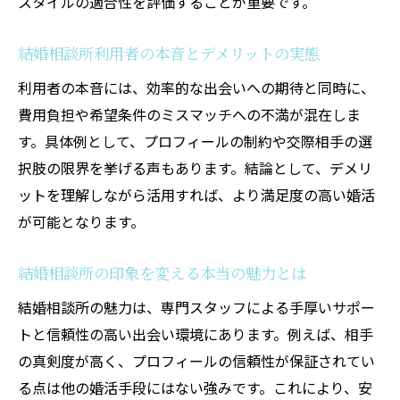
スタイルの適合性を評価することが重要です。
違い
結婚相談所の個別サポートが叶える安心感
結婚相談所利用者の本音とデメリットの実態
結婚相談所カウンセラーの相性を見極める
利用者の本音には、効率的な出会いへの期待と同時に、
コツ
費用負担や希望条件のミスマッチへの不満が混在しま
結婚相談所で理想の婚活を実現できる理由
す。具体例として、プロフィールの制約や交際相手の選
結婚相談所のサポート体制と利用時の流れ
択肢の限界を挙げる声もあります。結論として、デメリ
結婚相談所のサポートで不安を解消する方
ットを理解しながら活用すれば、より満足度の高い婚活
法
が可能となります。
実際どうなの？結婚相談所のリアルな体験談
結婚相談所で成婚した人のリアルな感想と
結婚相談所の印象を変える本当の魅力とは
は
結婚相談所の魅力は、専門スタッフによる手厚いサポー
結婚相談所利用者のぶっちゃけ体験談を紹
トと信頼性の高い出会い環境にあります。例えば、相手
介
の真剣度が高く、プロフィールの信頼性が保証されてい
結婚相談所デメリット体感談から学ぶ注意
る点は他の婚活手段にはない強みです。これにより、安