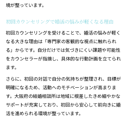
結婚相談所カウンセラーと進める婚活ステ
境が整っています。
ップ
お見合い成功へ導く初回相談の進め方
初回カウンセリングで婚活の悩みが軽くなる理由
結婚相談所の初回相談でお見合い成功に近
初回カウンセリングを受けることで、婚活の悩みが軽く
づく方法
なる大きな理由は「専門家の客観的な視点に触れられ
初回カウンセリング時のNGワードと注意点
る」からです。自分だけでは気づきにくい課題や可能性
お見合い前に結婚相談所で確認すべきマナ
をカウンセラーが指摘し、具体的な行動計画を立てられ
ー
ます。
結婚相談所の初回相談で印象アップを目指
さらに、初回の対話で自分の気持ちが整理され、目標が
そう
明確になるため、活動へのモチベーションが高まりま
お見合い成功に向けた結婚相談所のアドバ
す。大阪府の結婚相談所は地域に根差したきめ細やかな
イス活用
サポートが充実しており、初回から安心して前向きに婚
活を進められる環境が整っています。