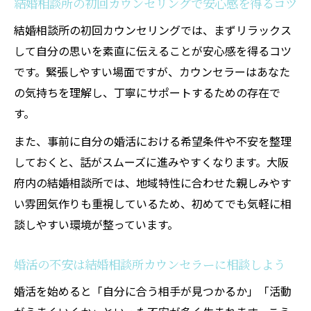
結婚相談所の初回カウンセリングで安心感を得るコツ
る理由
結婚相談所の初回カウンセリングでは、まずリラックス
結婚相談所のサポートが大阪府で選ばれる理由
して自分の思いを素直に伝えることが安心感を得るコツ
結婚相談所のカウンセラーが大阪府で支持
です。緊張しやすい場面ですが、カウンセラーはあなた
される理由
の気持ちを理解し、丁寧にサポートするための存在で
大阪府の結婚相談所はどんなサポートが強
す。
み？
また、事前に自分の婚活における希望条件や不安を整理
結婚相談所の手厚い支援で婚活が進みやす
しておくと、話がスムーズに進みやすくなります。大阪
い大阪府
府内の結婚相談所では、地域特性に合わせた親しみやす
大阪府の結婚相談所が初めての方に安心な
い雰囲気作りも重視しているため、初めてでも気軽に相
理由
談しやすい環境が整っています。
結婚相談所のサービス内容を比較検討する
大切さ
婚活の不安は結婚相談所カウンセラーに相談しよう
理想の婚活プランを見つける相談のコツ
婚活を始めると「自分に合う相手が見つかるか」「活動
結婚相談所で理想の婚活プランを伝える方