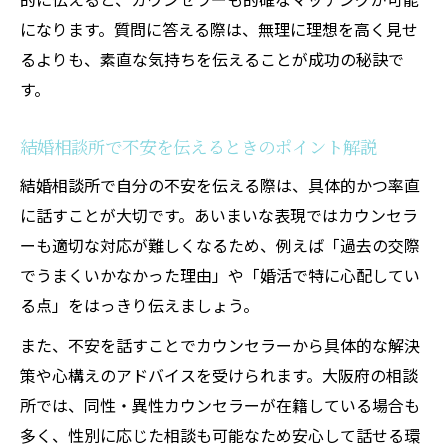
結婚相談所体験談から学ぶ婚活のヒント
になります。質問に答える際は、無理に理想を高く見せ
カウンセリングで感じた結婚相談所の安心
るよりも、素直な気持ちを伝えることが成功の秘訣で
感
す。
結婚相談所のサポートが印象的だった体験
例
結婚相談所で不安を伝えるときのポイント解説
カウンセラーと築く安心の婚活スタート法
結婚相談所で自分の不安を伝える際は、具体的かつ率直
結婚相談所カウンセラーとの信頼関係の築
に話すことが大切です。あいまいな表現ではカウンセラ
き方
ーも適切な対応が難しくなるため、例えば「過去の交際
安心して婚活を始めるためのカウンセラー
でうまくいかなかった理由」や「婚活で特に心配してい
活用法
る点」をはっきり伝えましょう。
結婚相談所の初回相談で大切にしたい心構
また、不安を話すことでカウンセラーから具体的な解決
え
策や心構えのアドバイスを受けられます。大阪府の相談
婚活サポートでカウンセラーができること
所では、同性・異性カウンセラーが在籍している場合も
とは
多く、性別に応じた相談も可能なため安心して話せる環