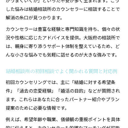
がうまくいくか」といった不安が多く生まれます。こう
法
した悩みは結婚相談所のカウンセラーに相談することで
カウンセリングで自分らしい婚活プランを
解消の糸口が見つかります。
作るポイント
カウンセラーは豊富な経験と専門知識を持ち、個々の状
結婚相談所で相談が上手くいく話し方のコ
況や性格に応じたアドバイスを提供。大阪府の相談所で
ツ
は、親身に寄り添うサポート体制を整えているため、ど
婚活プラン作成に結婚相談所を活用しよう
んな小さな悩みでも気軽に話せるのが大きな強みです。
結婚相談所カウンセラーと目標を共有する
結婚相談所の初回相談でよく聞かれる質問と対応例
重要性
大阪府での結婚相談所カウンセリング体験記
初回カウンセリングでは、主に「結婚に対する希望条
件」「過去の恋愛経験」「婚活の目的」などが質問され
結婚相談所の初回カウンセリング体験を紹
ます。これらはあなたに合ったパートナー紹介やプラン
介
提案のために必要な情報です。
大阪府で実際に受けた結婚相談所の感想ま
とめ
例えば、希望年齢や職業、価値観の重視ポイントを具体
的に伝えると、カウンセラーも的確なマッチングが可能