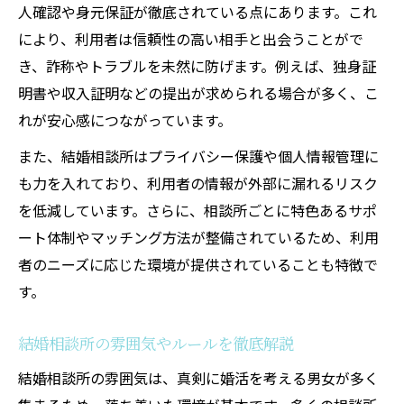
態
人確認や身元保証が徹底されている点にあります。これ
結婚相談所で両親や家族の職業が影響する
により、利用者は信頼性の高い相手と出会うことがで
理由
き、詐称やトラブルを未然に防げます。例えば、独身証
結婚相談所で片親や学歴が気になる場合の
明書や収入証明などの提出が求められる場合が多く、こ
対策
れが安心感につながっています。
家庭環境が相手選びに及ぼす結婚相談所の
また、結婚相談所はプライバシー保護や個人情報管理に
視点
も力を入れており、利用者の情報が外部に漏れるリスク
理想の相手へ一歩近づく結婚相談所活用術
を低減しています。さらに、相談所ごとに特色あるサポ
ート体制やマッチング方法が整備されているため、利用
結婚相談所を活用して理想の相手像を明確
者のニーズに応じた環境が提供されていることも特徴で
にする
す。
結婚相談所で重視すべき相手への条件整理
法
結婚相談所の雰囲気やルールを徹底解説
結婚相談所のカウンセラーサポート活用ポ
結婚相談所の雰囲気は、真剣に婚活を考える男女が多く
イント