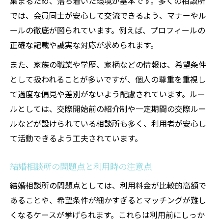
集まるため、落ち着いた環境が基本です。多くの相談所
成婚率アップに繋がる結婚相談所の使い方
では、会員同士が安心して交流できるよう、マナーやル
結婚相談所の環境で出会いを広げるコツ
ールの徹底が図られています。例えば、プロフィールの
家族や家柄の扱いに悩む方必見の相談所事情
正確な記載や誠実な対応が求められます。
結婚相談所で家柄や家族について質問され
また、家族の職業や学歴、家柄などの情報は、希望条件
る理由
として扱われることが多いですが、個人の尊重を重視し
家族の職業や学歴が気になる方への結婚相
て過度な偏見や差別がないよう配慮されています。ルー
談所対策
ルとしては、交際開始前の紹介制や一定期間の交際ルー
結婚相談所で片親家庭の場合の配慮ポイン
ルなどが設けられている相談所も多く、利用者が安心し
ト
て活動できるよう工夫されています。
家族構成による結婚相談所での対応例
家柄に悩む方が安心できる結婚相談所の選
結婚相談所の問題点と利用時の注意点
び方
結婚相談所の問題点としては、利用料金が比較的高額で
自分に合う結婚相談所環境を見極める方法
あることや、希望条件が細かすぎるとマッチングが難し
結婚相談所環境の違いを見極めるチェック
くなるケースが挙げられます。これらは利用前にしっか