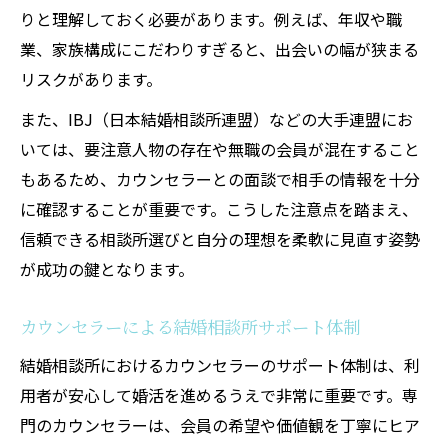
ポイント
りと理解しておく必要があります。例えば、年収や職
業、家族構成にこだわりすぎると、出会いの幅が狭まる
自分に合う結婚相談所を選ぶための比較方
リスクがあります。
法
結婚相談所の雰囲気が合うか確認するコツ
また、IBJ（日本結婚相談所連盟）などの大手連盟にお
相談所のサポート体制を徹底比較するポイ
いては、要注意人物の存在や無職の会員が混在すること
ント
もあるため、カウンセラーとの面談で相手の情報を十分
に確認することが重要です。こうした注意点を踏まえ、
結婚相談所選びで後悔しないための視点
信頼できる相談所選びと自分の理想を柔軟に見直す姿勢
成婚率アップへ導く相談所の雰囲気とは
が成功の鍵となります。
結婚相談所の雰囲気が成婚率に与える影響
安心して活動できる結婚相談所の空間作り
カウンセラーによる結婚相談所サポート体制
カウンセラーのサポートが雰囲気を左右す
結婚相談所におけるカウンセラーのサポート体制は、利
る理由
用者が安心して婚活を進めるうえで非常に重要です。専
結婚相談所で前向きな気持ちになれる環境
門のカウンセラーは、会員の希望や価値観を丁寧にヒア
成婚に近づく人が選ぶ結婚相談所の特徴