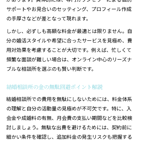
サポートやお見合いのセッティング、プロフィール作成
結婚相談所の成婚料に強みはあるのか
の手厚さなどが差となって現れます。
結婚相談所費用とサポート内容の関係性
結婚相談所の相場を男性目線で徹底比較
しかし、必ずしも高額な料金が最適とは限りません。自
分の婚活スタイルや希望に合ったサービスを見極め、費
金の無駄を避ける結婚相談所活用法
用対効果を考慮することが大切です。例えば、忙しくて
結婚相談所費用の金の無駄を減らす方法
頻繁な面談が難しい場合は、オンライン中心のリーズナ
結婚相談所を賢く選ぶための比較ポイント
ブルな相談所を選ぶのも賢い判断です。
結婚相談所料金の見直し方と最適化術
失敗しない結婚相談所費用の抑え方
結婚相談所の金の無駄回避ポイント解説
結婚相談所の月額相場とコスパ重視の選択
結婚相談所での費用を無駄にしないためには、料金体系
納得できる結婚相談所料金の判断基準
の理解と自分の活動量の見極めが不可欠です。特に、入
結婚相談所料金を納得して選ぶ基準とは
会金や成婚料の有無、月会費の支払い期間などを比較検
結婚相談所費用で後悔しない判断ポイント
討しましょう。無駄な出費を避けるためには、契約前に
細かい条件を確認し、追加料金の発生リスクも把握する
結婚相談所の成婚料が意味する価値を検証