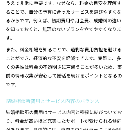
結婚相談所の入会金相場と無駄な出費対策
うえで非常に重要です。なぜなら、料金の目安を理解す
ることで、自分の予算に合ったサービスを選びやすくな
結婚相談所費用を抑える実践的な工夫方法
るからです。例えば、初期費用や月会費、成婚料の違い
結婚相談所の男女差料金と予算配分の考え
を知っておくと、無理のないプランを立てやすくなりま
方
す。
結婚相談所の料金体系で抑えたいポイント
また、料金相場を知ることで、過剰な費用負担を避ける
結婚相談所料金体系の基本と注意点を解説
ことができ、経済的な不安を軽減できます。実際に、多
月額相場から見る結婚相談所費用の特徴
くの男性は料金の不透明さに戸惑うことが多いため、事
結婚相談所の成婚料が意味するサポート力
前の情報収集が安心して婚活を続けるポイントとなるの
結婚相談所の男女別料金の実態と傾向
です。
結婚相談所費用の内訳と見落としがちな項
目
結婚相談所費用とサービス内容のバランス
男性視点で解説する結婚相談所の費用詳細
結婚相談所の費用はサービス内容と密接に結びついてお
男性が知るべき結婚相談所費用の現実
り、料金が高いほど充実したサポートが受けられる傾向
結婚相談所と婚活パーティー費用の違い
があります。具体的には、専門カウンセラーによる個別