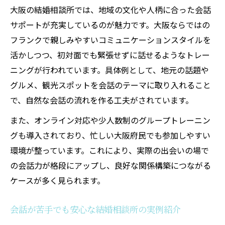
大阪の結婚相談所では、地域の文化や人柄に合った会話
践法
サポートが充実しているのが魅力です。大阪ならではの
結婚相談所利用時の信頼確認ポイントを解
フランクで親しみやすいコミュニケーションスタイルを
説
活かしつつ、初対面でも緊張せずに話せるようなトレー
サポートを活かした効率的な大阪婚活の進め方
ニングが行われています。具体例として、地元の話題や
結婚相談所のサポートで効率的に婚活する
グルメ、観光スポットを会話のテーマに取り入れること
方法
で、自然な会話の流れを作る工夫がされています。
大阪の結婚相談所活用で成婚へ近づくポイ
また、オンライン対応や少人数制のグループトレーニン
ント
グも導入されており、忙しい大阪府民でも参加しやすい
結婚相談所の伴走で婚活がスムーズに進む
環境が整っています。これにより、実際の出会いの場で
理由
の会話力が格段にアップし、良好な関係構築につながる
サポートを最大限活かす結婚相談所の使い
ケースが多く見られます。
方
効率重視の婚活を結婚相談所で実現するコ
会話が苦手でも安心な結婚相談所の実例紹介
ツ