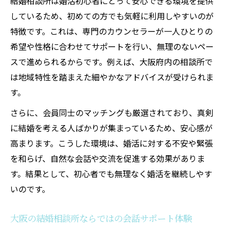
結婚相談所は婚活初心者にとって安心できる環境を提供
結婚相談所を使った婚活で大切な安全確認法
しているため、初めての方でも気軽に利用しやすいのが
結婚相談所で覚えたい相手の安全確認ポイ
特徴です。これは、専門のカウンセラーが一人ひとりの
ント
希望や性格に合わせてサポートを行い、無理のないペー
婚活で結婚相談所を使う際の注意点と対策
スで進められるからです。例えば、大阪府内の相談所で
結婚相談所が提案する安心の婚活サポート
は地域特性を踏まえた細やかなアドバイスが受けられま
術
す。
危険な相手を見抜く結婚相談所の活用法
さらに、会員同士のマッチングも厳選されており、真剣
結婚相談所でリスク回避するためのコツ
に結婚を考える人ばかりが集まっているため、安心感が
誠実な相手を見抜く婚活会話の実践ポイント
高まります。こうした環境は、婚活に対する不安や緊張
を和らげ、自然な会話や交流を促進する効果がありま
結婚相談所の会話で誠実さを見極める方法
す。結果として、初心者でも無理なく婚活を継続しやす
婚活で信頼できる相手を結婚相談所で探す
いのです。
秘訣
結婚相談所が教える誠実な相手の見抜き方
大阪の結婚相談所ならではの会話サポート体験
会話から誠実な人柄を知る結婚相談所の実