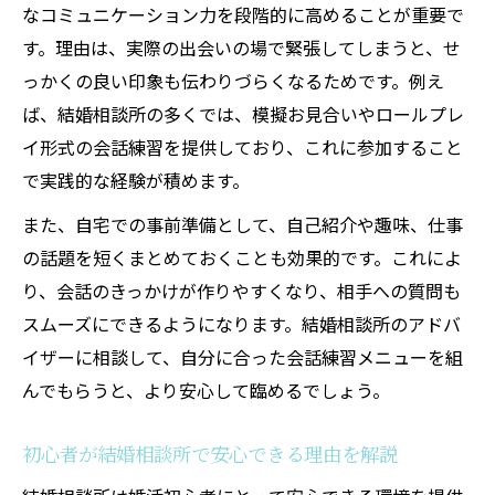
結婚相談所が大阪府で選ばれる理由と魅力
なコミュニケーション力を段階的に高めることが重要で
結婚相談所のサポートで理想の婚活を実現
す。理由は、実際の出会いの場で緊張してしまうと、せ
大阪府の結婚相談所が提供する安心の魅力
っかくの良い印象も伝わりづらくなるためです。例え
結婚相談所で見つかる理想の婚活スタイル
ば、結婚相談所の多くでは、模擬お見合いやロールプレ
イ形式の会話練習を提供しており、これに参加すること
大阪の結婚相談所が叶える効率的な婚活
で実践的な経験が積めます。
初対面でも沈黙しない会話術とコツ集
また、自宅での事前準備として、自己紹介や趣味、仕事
結婚相談所で学ぶ初対面会話のコツと実践
の話題を短くまとめておくことも効果的です。これによ
法
り、会話のきっかけが作りやすくなり、相手への質問も
沈黙を防ぐ結婚相談所おすすめの話題選び
スムーズにできるようになります。結婚相談所のアドバ
結婚相談所で役立つ会話が続く質問テクニ
イザーに相談して、自分に合った会話練習メニューを組
ック
んでもらうと、より安心して臨めるでしょう。
初対面でも安心な結婚相談所の会話サポー
ト
初心者が結婚相談所で安心できる理由を解説
結婚相談所で実践できる会話術のポイント